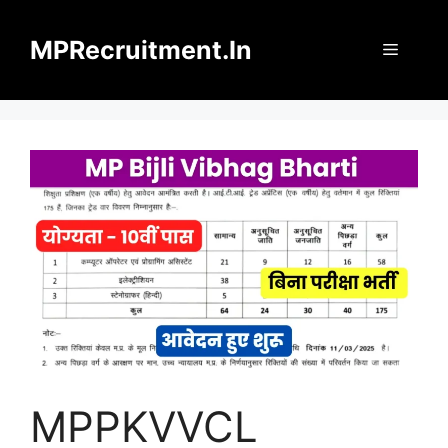
Skip
to
MPRecruitment.In
Menu
content
MPPKVVCL