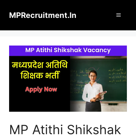
Skip
to
MPRecruitment.In
Menu
content
MP Atithi Shikshak